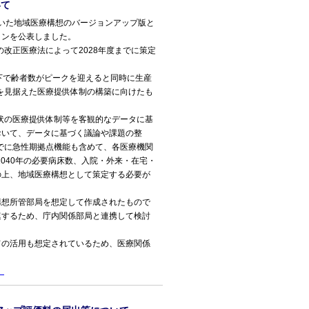
いて
ていた地域医療構想のバージョンアップ版と
インを公表しました。
改正医療法によって2028年度までに策定
下で齢者数がピークを迎えると同時に生産
年を見据えた医療提供体制の構築に向けたも
状の医療提供体制等を客観的なデータに基
おいて、データに基づく議論や課題の整
までに急性期拠点機能も含めて、各医療機関
2040年の必要病床数、入院・外来・在宅・
の上、地域医療構想として策定する必要が
想所管部局を想定して作成されたもので
連するため、庁内関係部局と連携して検討
の活用も想定されているため、医療関係
）