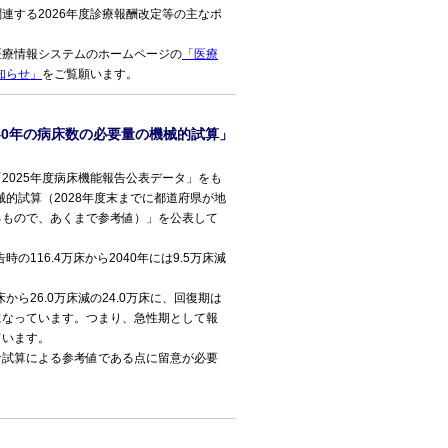
連する2026年度診療報酬改定等の主なポ
療情報システムのホームページの
「医療
お知らせ」
をご覧願います。
040年の病床数の必要量の機械的試算」
025年度病床機能報告公表データ」をも
械的試算（2028年度末までに都道府県が地
るもので、あくまで参考値）」を公表して
116.4万床から2040年には9.5万床減
から26.0万床減の24.0万床に、回復期は
万床になっています。つまり、急性期として報
ています。
試算による参考値である点に留意が必要