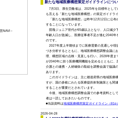
新たな地域医療構想策定ガイドラインにつ
7月3日、厚生労働省は、2025年を目標年とし
も言える「新たな地域医療構想」の策定ガイドラ
「新たな地域医療構想」は昨年12月12日に公布の
することになっています。
団塊ジュニア世代が65歳以上となり、人口減少
NAVI－
年齢人口が急減し、医療従事者不足が進む2040
のです。
2027年度上半期頃までに医療需要の見通しや現
づき分析するとともに、地域医療構想調整会議に
理、構想区域の点検・見直しを行い、2028年度
が2040年に担う医療機関機能を定めるとともに、
介護との連携・人材確保の取組を調整会議で協議
あります。
このガイドラインは、主に都道府県の地域医療構
すが、国の多岐にわたる医療提供体制施策とも関
することが重要だとされています。
今後、地域医療構想調整会議での参考資料として
者は一読しておきたいものです。
■当該資料は
地域医療構想策定ガイドライン（81p
2026-04-28