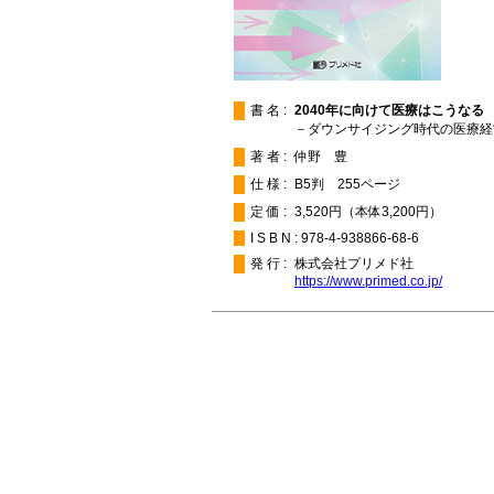
書名:
2040年に向けて医療はこうなる
－ダウンサイジング時代の医療経営
著者:
仲野 豊
仕様:
B5判 255ページ
定価:
3,520円（本体3,200円）
ISBN:
978-4-938866-68-6
発行:
株式会社プリメド社
https://www.primed.co.jp/