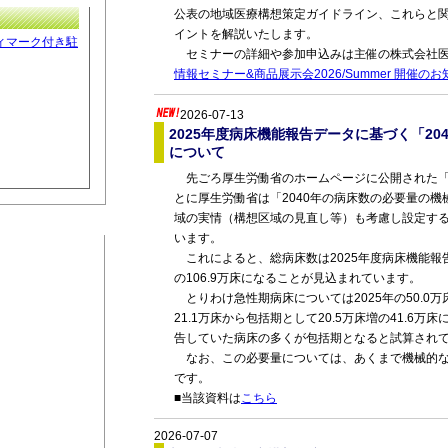
公表の地域医療構想策定ガイドライン、これらと関
イントを解説いたします。
ィマーク付き駐
セミナーの詳細や参加申込みは主催の株式会社医
情報セミナー&商品展示会2026/Summer 開催の
2026-07-13
2025年度病床機能報告データに基づく「2
について
先ごろ厚生労働省のホームページに公開された「2
とに厚生労働省は「2040年の病床数の必要量の機
域の実情（構想区域の見直し等）も考慮し設定す
います。
これによると、総病床数は2025年度病床機能報告時の
の106.9万床になることが見込まれています。
とりわけ急性期病床については2025年の50.0万床
21.1万床から包括期として20.5万床増の41.6
告していた病床の多くが包括期となると試算され
なお、この必要量については、あくまで機械的な
です。
■当該資料は
こちら
2026-07-07