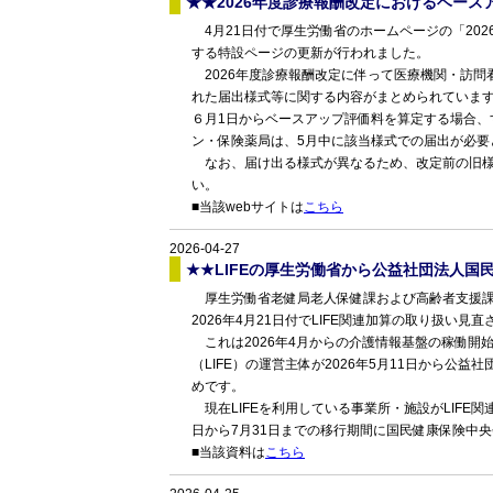
★★2026年度診療報酬改定におけるベー
4月21日付で厚生労働省のホームページの「20
する特設ページの更新が行われました。
2026年度診療報酬改定に伴って医療機関・訪問
れた届出様式等に関する内容がまとめられていま
６月1日からベースアップ評価料を算定する場合、
ン・保険薬局は、5月中に該当様式での届出が必要
なお、届け出る様式が異なるため、改定前の旧様
い。
■当該webサイトは
こちら
2026-04-27
★★LIFEの厚生労働省から公益社団法人国
厚生労働省老健局老人保健課および高齢者支援課
2026年4月21日付でLIFE関連加算の取り扱い
これは2026年4月からの介護情報基盤の稼働開
（LIFE）の運営主体が2026年5月11日から公
めです。
現在LIFEを利用している事業所・施設がLIFE関連
日から7月31日までの移行期間に国民健康保険中央
■当該資料は
こちら