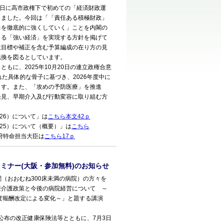
1日に高市政権下で初めての「経済財政運
しました。今回は「「責任ある積極財政」
力を徹底的に強くしていく」ことを内閣の
よる「強い経済」を実現する方針を掲げて
政目標や補正を含む予算編成の在り方の見
転換を図るとしています。
に、2025年10月20日の連立政権合意
た具体的な骨子に基づき、2026年度中に
ます。また、「攻めの予防医療」を推進
発見、早期介入及び行動変容に取り組む方
26）について」は
こちら本文42ｐ
25）について（概要）」は
こちら
閣府特命担当大臣は
こちら17ｐ
ミナー(大阪・参加無料)のお知らせ
関（おおむね300床未満の病院）の方々を
療介護政策と今後の病院経営について ～
6年度報酬改定による変化～」と題する講演
公布の改正健康保険法等とともに、7月3日