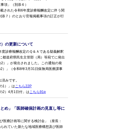
意事項」（別添６）
掲載された令和6年度診療報酬改定に伴う関
別添７）のとおり官報掲載事項の訂正が行
2）の更新について
年度診療報酬改定のＱ＆Ａである疑義解釈
に都道府県民生主管部（局）等宛てに発出
の2）」が発出されました。この通知の発
2）」（令和8年3月31日保険局医療課事
出済みです。
の1）」は
こちら22P
2）4月1日付」は
こちら91p
まとめ」「医師確保計画の見直し等に
及び医療計画等に関する検討会」（座長：
ねられていた新たな地域医療構想及び医師