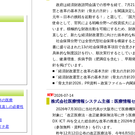
政府は経済財政諮問会議での答申を経て、7月2
営と改革の基本方針（骨太の方針）」を閣議決定
元年～日本の挑戦を起動する！」と題して、「国
使命として、官民による戦略分野への投資拡大に
います。積極的な財政出動を可能にするため、財
直しなど、新たな経済財政運営に向けた抜本的な
社会保障分野では全世代型社会保障を構築するととも
書に盛り込まれた13の社会保障改革項目で合意され
具体的な制度設計を行い、順次実行するとしてい
し、健康増進、疾病予防（肥満症を含む）、早期
針を掲げています。
■「経済財政運営と改革の基本方針（骨太の方針20
■「経済財政運営と改革の基本方針（骨太の方針20
■「骨太方針2026」PR資料～政策ファイル～内
2026-07-14
本の医療
株式会社医療情報システム主催：医療情報セ
見直しの必要性
2026年7月30日に当社代表が大阪市にて医療機
対象に「改正医療法・改正健康保険法等に伴う医
類
DX･ICT･AIを交えた総合的な改革の推進と202
イチ君
（参加無料・資料付き）を行います。
昨年12月12日公布の改正医療法等、今年6月5日