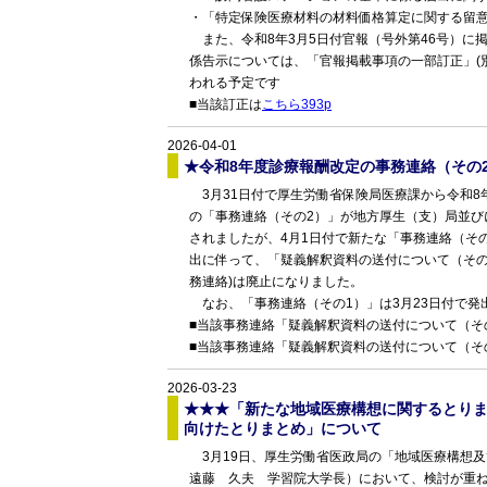
・「特定保険医療材料の材料価格算定に関する留
また、令和8年3月5日付官報（号外第46号）に
係告示については、「官報掲載事項の一部訂正」(
われる予定です
■当該訂正は
こちら393p
2026-04-01
★令和8年度診療報酬改定の事務連絡（その
3月31日付で厚生労働省保険局医療課から令和8
の「事務連絡（その2）」が地方厚生（支）局並び
されましたが、4月1日付で新たな「事務連絡（そ
出に伴って、「疑義解釈資料の送付について（その
務連絡)は廃止になりました。
なお、「事務連絡（その1）」は3月23日付で発
■当該事務連絡「疑義解釈資料の送付について（そ
■当該事務連絡「疑義解釈資料の送付について（その
2026-03-23
★★★「新たな地域医療構想に関するとり
向けたとりまとめ」について
3月19日、厚生労働省医政局の「地域医療構想
遠藤 久夫 学習院大学長）において、検討が重