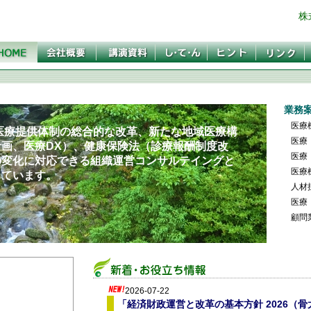
株
業務
医療
た医療提供体制の総合的な改革、新たな地域医療構
医療
画、医療DX）、健康保険法（診療報酬制度改
医療
の変化に対応できる組織運営コンサルテイングと
医療
っています。
人材
医療
顧問
2026-07-22
「経済財政運営と改革の基本方針 2026（骨