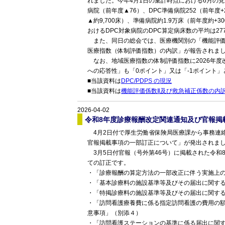
れました。今年4月1日の集計時点における6月の見込
病院（前年度▲76）、DPC準備病院252（前年度+
▲約9,700床）、準備病院約1.9万床（前年度約
おけるDPC対象病院のDPC算定病床数の平均は2
また、同日の総会では、医療機関別の「機能評価
医療指数（体制評価指数）の内訳」が報告されま
なお、地域医療指数の体制評価指数に2026年度
への応答性」も「0ポイント」又は「-1ポイント
■当該資料は
DPC/PDPS の現況
■当該資料は
機能評価係数Ⅱ及び救急補正係数の内
2026-04-02
令和8年度診療報酬改定関連通知及び官報掲
4月2日付で厚生労働省保険局医療課から事務連
官報掲載事項の一部訂正について」が発出されま
3月5日付官報（号外第46号）に掲載された令和
ての訂正です。
・「診療報酬の算定方法の一部改正に伴う実施上
・「基本診療料の施設基準等及びその届出に関す
・「特掲診療料の施設基準等及びその届出に関す
・「訪問看護療養費に係る指定訪問看護の費用の
意事項」（別添４）
・「訪問看護ステーションの基準に係る届出に関