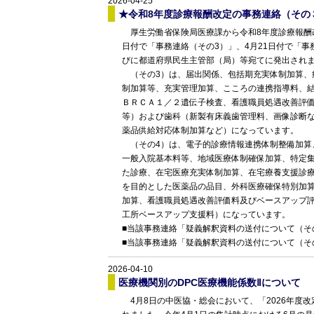
2026-04-25
★令和8年度診療報酬改定の事務連絡（その
厚生労働省保険局医療課から令和8年度診療報酬改
日付で「事務連絡（その3）」、4月21日付で「
びに都道府県民生主管部（局）等宛てに発出され
（その3）は、届出関係、包括期充実体制加算、
制加算等、充実管理加算、こころの連携指導料、結
ＢＲＣＡ１／２遺伝子検査、看護職員処遇改善評価
等）および歯科（新製有床義歯管理料、画像診断
薬品供給対応体制加算など）になっています。
（その4）は、電子的診療情報連携体制整備加算
一般入院基本料等、地域医療体制確保加算、特定
た診療、在宅医療充実体制加算、在宅療養支援診
を目的とした医薬品の品目、外科医療確保特別加
加算、看護職員処遇改善評価料及びベースアップ
工所ベースアップ支援料）になっています。
■当該事務連絡「疑義解釈資料の送付について（そ
■当該事務連絡「疑義解釈資料の送付について（そ
2026-04-10
医療機関別のDPC医療機能係数Ⅱについて
4月8日の中医協・総会において、「2026年度改定