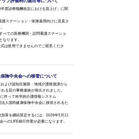
スアップ評価料の届出等について
26年度診療報酬改定における賃上げ」に関
看護ステーション・保険薬局向けに見直さ
す。
すべての医療機関・訪問看護ステーショ
となります。
式は使用できませんのでご留意くださ
民保険中央会への移管について
および認知症施策・地域介護推進課から
見直される旨の事務連絡が発出されました。
始に伴って科学的介護情報システム
益社団法人国民健康保険中央会に移管されるた
加算を継続算定するには、2026年5月11
会へのLIFE移行作業が必要になります。