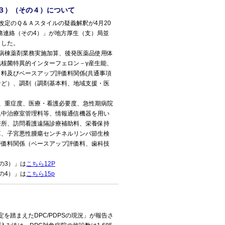
３）（その４）について
定のＱ＆Ａスタイルの疑義解釈が4月20
事務連絡（その4）」が地方厚生（支）局並
ました。
病棟薬剤業務実施加算、後発医薬品使用体
核菌特異的インターフェロン－γ産生能、
料及びベースアップ評価料関係(共通事項
など）、調剤（調剤基本料、地域支援・医
、重症度、医療・看護必要度、急性期病院
集中治療室管理料等、情報通信機器を用い
療所、訪問看護遠隔診療補助料、栄養保持
算、子宮悪性腫瘍センチネルリンパ節生検
評価料関係（ベースアップ評価料、歯科技
の3）」は
こちら12P
の4）」は
こちら15p
を踏まえたDPC/PDPSの現況」が報告さ