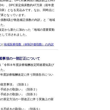
み値は、DPC対象病院の施設数は1,685
24）、DPC算定病床数約47万床（前年度
+300床）となる見込みです。なお、同時点に
77床となっています。
係数Ⅱ及び救急補正係数の内訳」と「地域
した。
改定から新たに加わった「地域の需要変動
」として示されました。
訳
と
地域医療指数（体制評価指数）の内訳
載事項の一部訂正について
絡「令和８年度診療報酬改定関連通知及び
した。
8年度診療報酬改定に伴う関係告示につい
の留意事項」（別添１）
る手続きの取扱い」（別添２）
る手続きの取扱い」（別添３）
額の算定方法の一部改正に伴う実施上の留
する手続きの取扱い」（別添５）